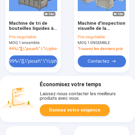
Machine de tri de
Machine d'inspection
bouteilles liquides à
visuelle de la
haute performance
doublure de
Prix:
negotiable
Prix:
negotiable
avec caméra après
fermeture CR avant
MOQ:
1 ensemble
MOQ:
1 ENSEMBLE
détecteur de fuite
l'étanchéité par
induction du plafond
99%\"]],\"picurl\":\"\\/photo\\/pd205720690-high_performance_liquid
Trouvez les derniers prix
99%\"]],\"picurl\":\"\\/photo\\/pd205720690-
Contactez
high_performance_liquid_bottle_camera_sorting_machine_after
Économisez votre temps
vous pla\\u00eet
Laissez-nous contacter les meilleurs
envoyer vos prix sur
produits avec vous.
Machine de tri de
Donnez votre exigence
bouteilles liquides
\\u00e0 haute