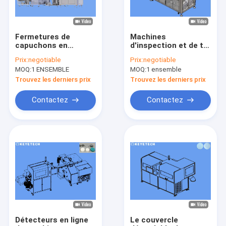
Fermetures de
Machines
capuchons en
d'inspection et de tri
plastique de haute
pour les préformes
Prix:
negotiable
Prix:
negotiable
précision Système
en PET
MOQ:
1 ENSEMBLE
MOQ:
1 ensemble
d'inspection
automatique de la
Trouvez les derniers prix
Trouvez les derniers prix
vision
Contactez
Contactez
Maison
Produits
Au sujet de nous
Détecteurs en ligne
Le couvercle