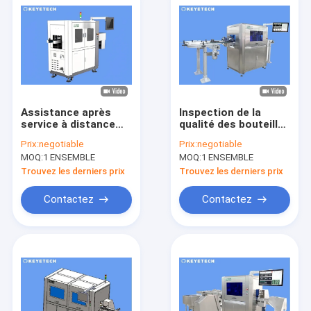
Assistance après
Inspection de la
service à distance
qualité des bouteilles
gratuite Machine d'
en PET en plastique à
Prix:
negotiable
Prix:
negotiable
inspection de la
l'aide de la vision
MOQ:
1 ENSEMBLE
MOQ:
1 ENSEMBLE
vision des bouteilles
automatique
de 200 cc
d'apprentissage en
Trouvez les derniers prix
Trouvez les derniers prix
profondeur
Contactez
Contactez