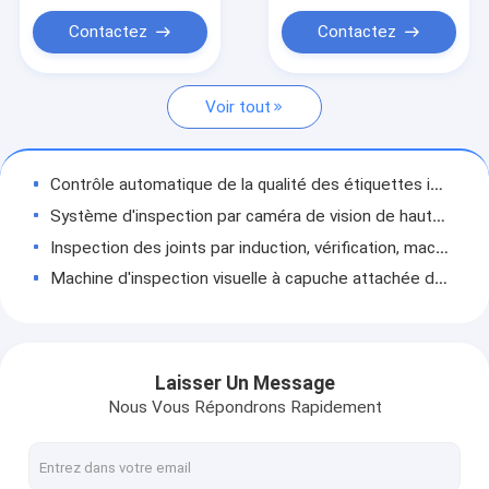
machine d'inspection des étiquettes
Contactez
Contactez
Solutions de vision en plastique rigide
Voir tout
Autres inspections de produits
Contrôle automatique de la qualité des étiquettes imprimées, des emballages et de la machine d'inspection
Système d'inspection par caméra de vision de haute précision pour les couvercles en plastique des CDD
Inspection des joints par induction, vérification, machine d'inspection de l'assemblage du bouchon de bouteille
Machine d'inspection visuelle à capuche attachée de haute précision avec statistiques en ligne
Solution d'inspection visuelle complète pour le rejet de l'analyse des défauts des hélicoptères
Machine d'inspection visuelle KEYE pour le contrôle de la qualité d'impression des étiquettes d'emballage alimentaire
PCO 1810 Système d'inspection visuelle du capuchon d'eau pour l'assurance qualité
Laisser Un Message
Équipement à distance solides solubles 304 d'inspection visuelle d'essai médical de gants de PVC de KEYE matériel
Nous Vous Répondrons Rapidement
Système de vision pour les préformes en PET
Machine de tri automatique de la vision à cou court de haute précision