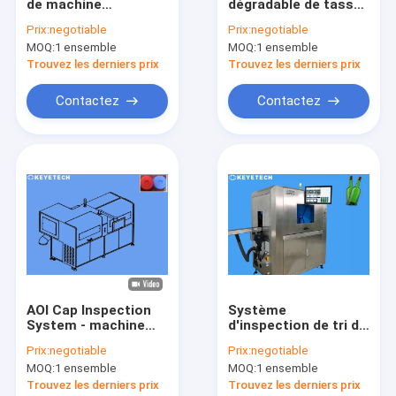
de machine
dégradable de tasse
Visite d'usine
d'inspection visuelle
déserte l'équipement
Prix:
negotiable
Prix:
negotiable
de capuchon CRC
d'inspection de
MOQ:
1 ensemble
MOQ:
1 ensemble
avec système de
chapeau de haute
Contrôle de qualité
comptage
précision de
Trouvez les derniers prix
Trouvez les derniers prix
détecteur
Contactez-nous
Contactez
Contactez
Nouvelles
Demandez une citation
Machine d'inspection des bouteilles
Machine d'inspection du plafond
AOI Cap Inspection
Système
System - machine
d'inspection de tri de
Machine d'inspection des préformes
fiable de détection
bouchons basé sur
Prix:
negotiable
Prix:
negotiable
de défaut
un algorithme d'IA à
Machine d'inspection IML
MOQ:
1 ensemble
MOQ:
1 ensemble
haute vitesse
Trouvez les derniers prix
Trouvez les derniers prix