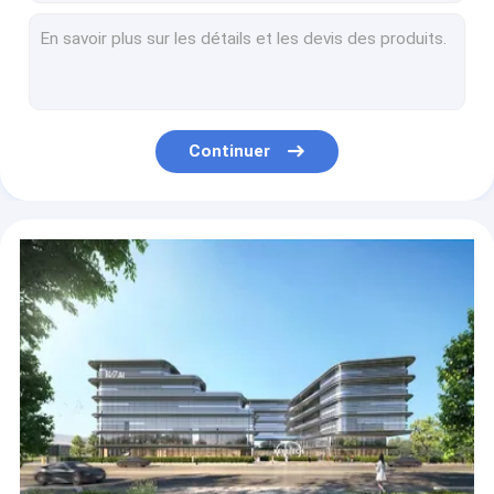
Machine d'inspection visuelle automatique pour les couvercles en papier plastique
Machine de empaquetage automatique d'équipement d'inspection pour l'épaule 200pcs/Min de tube de pâte dentifrice
Machine visuelle d'inspection de label de système visuel pour la bouteille d'eau de gel empaquetant 100pcs/Min
Machine d'inspection optique pour la partie intérieure de la lame d'hélicoptère avec fonction de rejet en ligne
1L contenant des bouteilles en PET KVIS-B Machine d'inspection de la vision des bouteilles
Continuer
machine extérieure d'équipement d'inspection de 3D HMI pour la tasse en plastique 300pcs/Min de crème glacée
La vision de empaquetage de l'équipement HMI d'inspection de bouteille de baril a basé le système d'inspection
Systèmes d'inspection intelligents de vision par ordinateur Aoi Machine For Yogurt Cup
Machine de empaquetage automatique d'équipement d'inspection d'ODM pour le label de bouteille de gel de douche
Équipement d'inspection visuelle de codes de code barres et de date avec la structure de bande de conveyeur