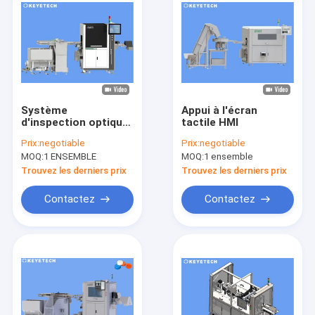
performance avec
cam\\u00e9ra
apr\\u00e8s
d\\u00e9tecteur de
Système
Appui à l'écran
d'inspection optique
tactile HMI
fuite\",\"username\":\"Amy\"}","","","","Contact");'>
Contactez
haute résolution
Prix:
negotiable
Prix:
negotiable
MOQ:
1 ENSEMBLE
MOQ:
1 ensemble
Trouvez les derniers prix
Trouvez les derniers prix
Contactez
Contactez