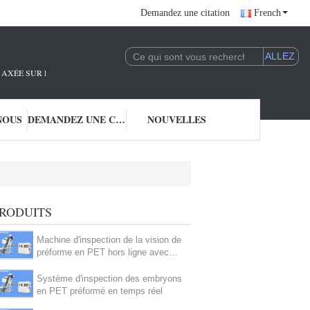
Demandez une citation
French
AXÉE SUR LA R&D ET L'APPLICATION DE LA TECHNOLOGIE DE L'IA.NOUS SO
NOUS
DEMANDEZ UNE CITATION
NOUVELLES
RODUITS
Machine d'inspection de la vision de
préforme en PET hors ligne avec
dispositif de manutention des
matériaux
Système d'inspection des embryons
en PET préformé en temps réel