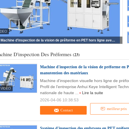
Machine d'inspection de la vision de préforme en PET hors ligne avec dispositif de manutention des matériaux
chine D'inspection Des Préformes
(23)
Machine d'inspection de la vision de préforme en P
manutention des matériaux
Machine d'inspection visuelle hors ligne de préf
Profil de l'entreprise Anhui Keye Intelligent Tech
nationale de haute ...
Lire la suite
2026-04-06 10:38:53
meilleur prix
Contact
Système d'inspection des embryons en PET préform