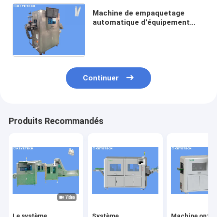
Machine de empaquetage
automatique d'équipement
d'inspection pour l'épaule
200pcs/Min de tube de pâte
dentifrice
Continuer
Produits Recommandés
Le système
Système
Machine optiq