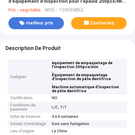
d'équipement d'inspection pour l'épaule 200pcs/Min
de tube de pâte dentifrice
Prix：negotiable
MOQ：1 ENSEMBLE
meilleur prix
Contactez
Description De Produit
équipement de empaquetage de
l'inspection 200pcs/min
,
Équipement de empaquetage
Surligner
d'inspection de pâte dentifrice
,
Machine automatique d'inspection
de pâte dentifrice
Certification
NO
Conditions de
L/C, T/T
paiement
Délai de livraison
4 à 6 semaines
Détails d'emballage
bois sans fumigation
Lieu d'origine
La Chine