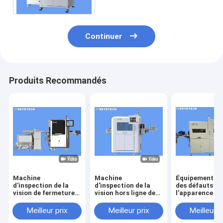
automatisée
Continuer
Produits Recommandés
Machine
Machine
Équipement de 
d'inspection de la
d'inspection de la
des défauts de
vision de fermeture
vision hors ligne de
l'apparence de
de la capuche de CR
l'hélicoptère à
coupe de mesu
CT Pharma basée
grande vitesse
plastique médi
Meilleur prix
Meilleur prix
Meilleur p
sur un algorithme
d'IA