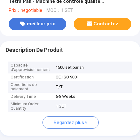
Tetra Pak - Machine de contrôle qualité
automatisée
Prix：negotiable
MOQ：1 SET
meilleur prix
Contactez
Description De Produit
Capacité
1500 set par an
d'approvisionnement
Certification
CE. ISO 9001
Conditions de
T/T
paiement
Delivery Time
6-8 Weeks
Minimum Order
1 SET
Quantity
Regardez plus