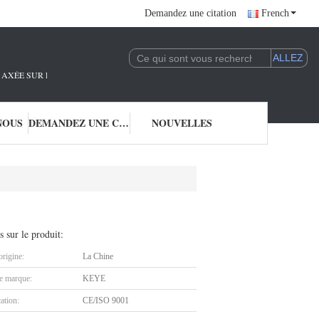
Demandez une citation
French
AXÉE SUR LA R&D ET L'APPLICATION DE LA TECHNOLOGIE DE L'IA.NOUS SO
NOUS
DEMANDEZ UNE CITATION
NOUVELLES
s sur le produit:
origine:
La Chine
 marque:
KEYE
cation:
CE/ISO 9001