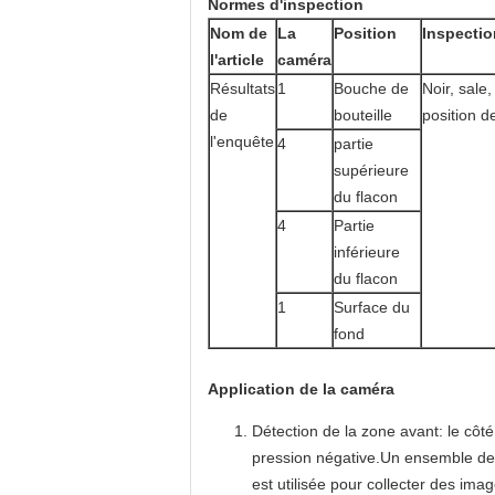
Normes d'inspection
Nom de
La
Position
Inspectio
l'article
caméra
Résultats
1
Bouche de
Noir, sale, 
de
bouteille
position de
l'enquête
4
partie
supérieure
du flacon
4
Partie
inférieure
du flacon
1
Surface du
fond
Application de la caméra
Détection de la zone avant: le côté 
pression négative.Un ensemble de c
est utilisée pour collecter des ima