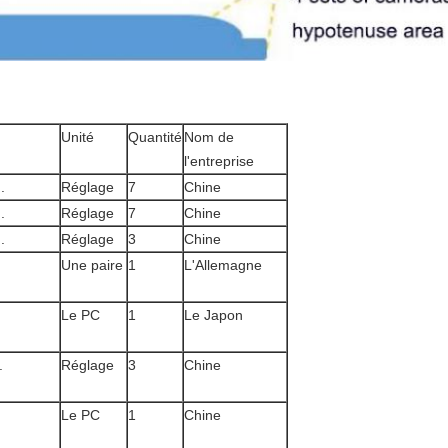
Unité
Quantité
Nom de
l'entreprise
.
Réglage
7
Chine
.
Réglage
7
Chine
.
Réglage
3
Chine
Une paire
1
L'Allemagne
Le PC
1
Le Japon
.
Réglage
3
Chine
Le PC
1
Chine