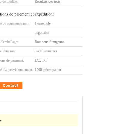
 de modèle:
Résultats des tests
tions de paiement et expédition:
té de commande min:
1 ensemble
negotiable
 d'emballage:
Bois sans fumigation
e livraison:
8 à 10 semaines
ions de paiement:
L/C, T/T
té d'approvisionnement:
1500 pièces par an
Contact
e