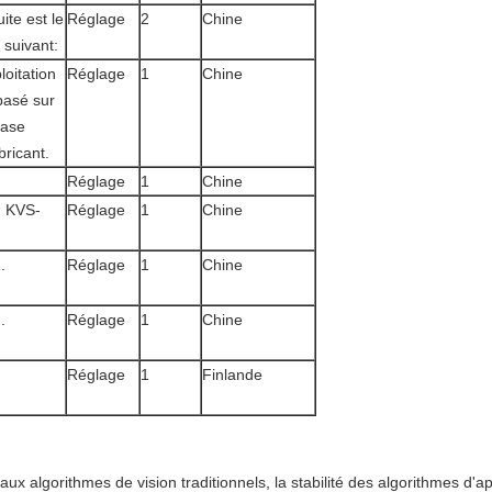
ite est le
Réglage
2
Chine
 suivant:
oitation
Réglage
1
Chine
 basé sur
base
bricant.
Réglage
1
Chine
h KVS-
Réglage
1
Chine
.
Réglage
1
Chine
.
Réglage
1
Chine
Réglage
1
Finlande
 aux algorithmes de vision traditionnels, la stabilité des algorithmes 