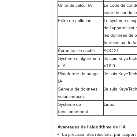
Unité de calcul IA
Le code de condu
code de conduite
Filtre de pollution
Le système d'expl
de l'appareil est
les données de 
fournies par le fa
Écran tactile caché
AOC 21
Système d'algorithme
Je suis KeyeTec
d'IA
V16.0
Plateforme de nuage
Je suis KeyeTech
IA
Serveur de données
Je suis KeyeTech
volumineuses
Système de
Linux
fonctionnement
Avantages de l'algorithme de l'IA
La précision des résultats: par rapport