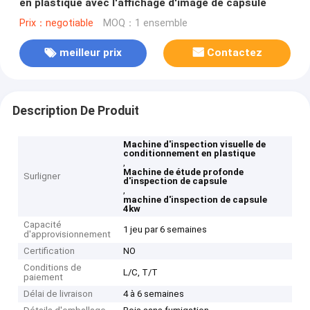
en plastique avec l'affichage d'image de capsule
Prix：negotiable
MOQ：1 ensemble
meilleur prix
Contactez
Description De Produit
Machine d'inspection visuelle de
conditionnement en plastique
,
Machine de étude profonde
Surligner
d'inspection de capsule
,
machine d'inspection de capsule
4kw
Capacité
1 jeu par 6 semaines
d'approvisionnement
Certification
NO
Conditions de
L/C, T/T
paiement
Délai de livraison
4 à 6 semaines