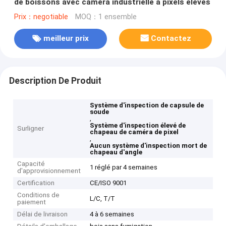
de boissons avec caméra industrielle à pixels élevés
Prix：negotiable
MOQ：1 ensemble
meilleur prix
Contactez
Description De Produit
Système d'inspection de capsule de
soude
,
Système d'inspection élevé de
Surligner
chapeau de caméra de pixel
,
Aucun système d'inspection mort de
chapeau d'angle
Capacité
1 réglé par 4 semaines
d'approvisionnement
Certification
CE/ISO 9001
Conditions de
L/C, T/T
paiement
Délai de livraison
4 à 6 semaines