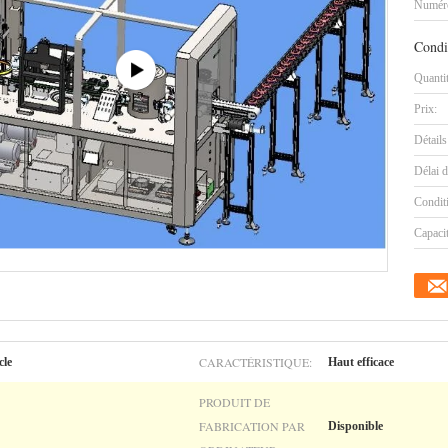
Numéro
Condi
Quanti
Prix:
Détails
Délai d
Condit
Capaci
CARACTÉRISTIQUE:
cle
Haut efficace
PRODUIT DE
FABRICATION PAR
Disponible