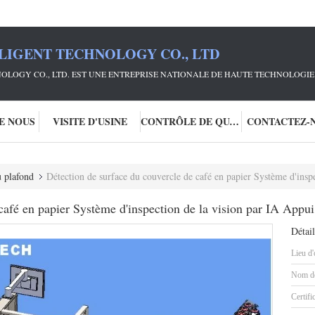
LIGENT TECHNOLOGY CO., LTD
OLOGY CO., LTD. EST UNE ENTREPRISE NATIONALE DE HAUTE TECHNOLOGIE 
DE NOUS
VISITE D'USINE
CONTRÔLE DE QUALITÉ
CONTACTEZ-
u plafond
Détection de surface du couvercle de café en papier Système d'inspectio
café en papier Système d'inspection de la vision par IA Appui 
Détail
Lieu d'
Nom de
Certifi