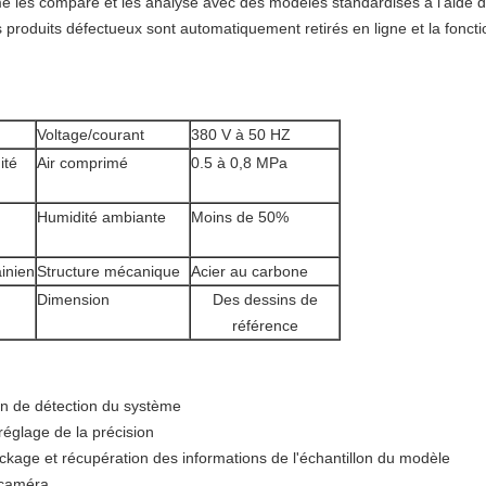
e les compare et les analyse avec des modèles standardisés à l'aide d'
 produits défectueux sont automatiquement retirés en ligne et la fonct
Voltage/courant
380 V à 50 HZ
ité
Air comprimé
0.5 à 0,8 MPa
Humidité ambiante
Moins de 50%
ainien
Structure mécanique
Acier au carbone
Dimension
Des dessins de
référence
ion de détection du système
réglage de la précision
ckage et récupération des informations de l'échantillon du modèle
 caméra