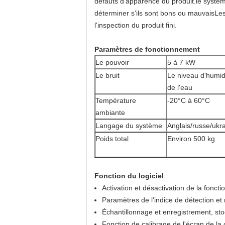
défauts d'apparence du produit.le systèm
déterminer s'ils sont bons ou mauvaisLes
l'inspection du produit fini.
Paramètres de fonctionnement
Le pouvoir
5 à 7 kW
Le bruit
Le niveau d'humid
de l'eau
Température
-20°C à 60°C
ambiante
Langage du système
Anglais/russe/ukr
Poids total
Environ 500 kg
Fonction du logiciel
Activation et désactivation de la fonct
Paramètres de l'indice de détection et 
Échantillonnage et enregistrement, sto
Fonction de calibrage de l'écran de la