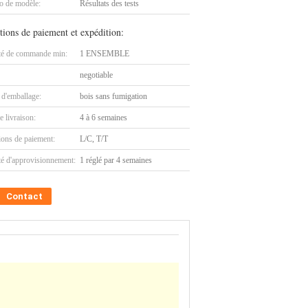
 de modèle:
Résultats des tests
tions de paiement et expédition:
té de commande min:
1 ENSEMBLE
negotiable
 d'emballage:
bois sans fumigation
e livraison:
4 à 6 semaines
ions de paiement:
L/C, T/T
té d'approvisionnement:
1 réglé par 4 semaines
Contact