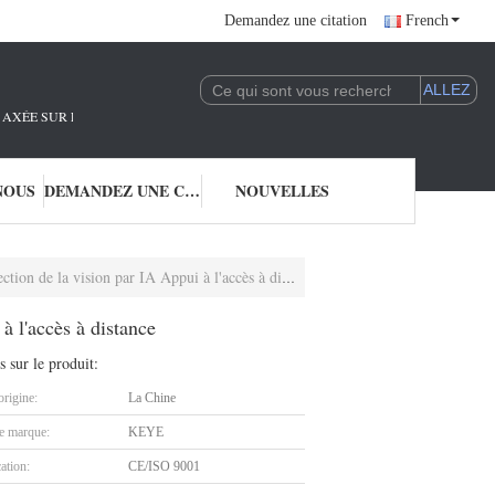
Demandez une citation
French
AXÉE SUR LA R&D ET L'APPLICATION DE LA TECHNOLOGIE DE L'IA.NOUS SO
NOUS
DEMANDEZ UNE CITATION
NOUVELLES
n de la vision par IA Appui à l'accès à distance
à l'accès à distance
s sur le produit:
origine:
La Chine
 marque:
KEYE
cation:
CE/ISO 9001