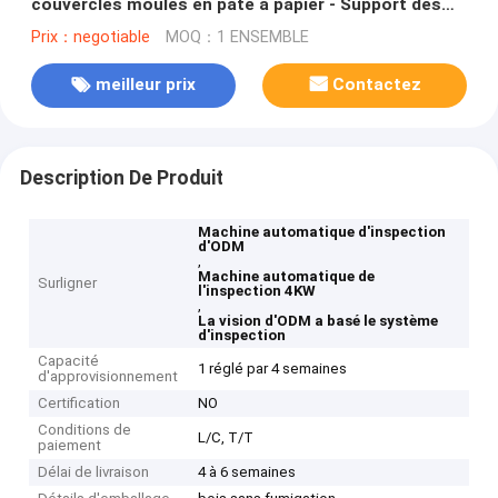
couvercles moulés en pâte à papier - Support des
fonctions IHM
Prix：negotiable
MOQ：1 ENSEMBLE
meilleur prix
Contactez
Description De Produit
Machine automatique d'inspection
d'ODM
,
Machine automatique de
Surligner
l'inspection 4KW
,
La vision d'ODM a basé le système
d'inspection
Capacité
1 réglé par 4 semaines
d'approvisionnement
Certification
NO
Conditions de
L/C, T/T
paiement
Délai de livraison
4 à 6 semaines