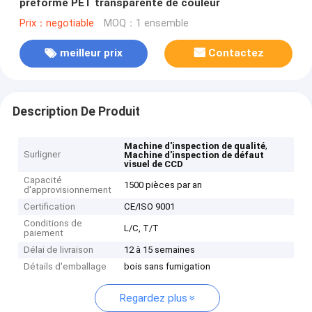
préforme PET transparente de couleur
Prix：negotiable
MOQ：1 ensemble
meilleur prix
Contactez
Description De Produit
,
Machine d'inspection de qualité
Surligner
Machine d'inspection de défaut
visuel de CCD
Capacité
1500 pièces par an
d'approvisionnement
Certification
CE/ISO 9001
Conditions de
L/C, T/T
paiement
Délai de livraison
12 à 15 semaines
Détails d'emballage
bois sans fumigation
Regardez plus