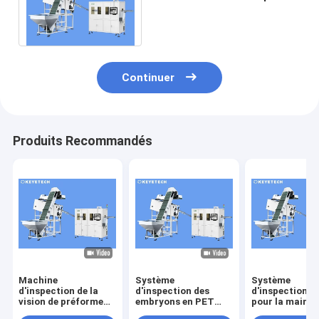
préforme PET transparente
de couleur
Continuer
Produits Recommandés
Machine
Système
Système
d'inspection de la
d'inspection des
d'inspection vi
vision de préforme
embryons en PET
pour la maint
en PET hors ligne
préformé en temps
et l'exploitati