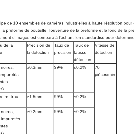
ipé de 10 ensembles de caméras industrielles à haute résolution pour 
la préforme de bouteille, l'ouverture de la préforme et le fond de la p
raitement d'images est comparé à l'échantillon standardisé pour détermine
u de la
Précision de
Taux de
Taux de
Vitesse de
on
la détection
précision
fausse
détection
détection
noires,
≥0.3mm
99%
≤0.2%
70
 impuretés
pièces/min
entes
s)
oire, trou
≥1.5mm
99%
≤0.2%
noires,
≥0.2mm
99%
≤0.2%
, impuretés
entes
s)