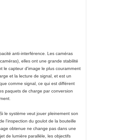
pacité anti-interférence. Les caméras
améras), elles ont une grande stabilité
nt le capteur d'image le plus couramment
arge et la lecture de signal, et est un
rique comme signal, ce qui est différent
t des paquets de charge par conversion
ement.
. Si le système veut jouer pleinement son
de l'inspection du goulot de la bouteille
e l'image obtenue ne change pas dans une
t de lumière parallèle, les objectifs