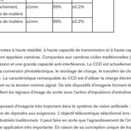
uchement,
≥1mm
99%
≤0.2%
 de matière
 de matière
≥1mm
99%
≤0.2%
nnées à haute stabilité, à haute capacité de transmission et à haute ca
t appelées caméras. Comparées aux caméras civiles traditionnelles (c
ssion et une grande capacité anti-interférence. Le CCD est actuelleme
gre la conversion photoélectrique, le stockage de charge, le transfert de ch
que. La caractéristique remarquable du CCD est d'utiliser la charge élect
ourant ou la tension comme signal. De tels dispositifs d'imagerie formen
fient les signaux d'image de sortie sous l'action d'impulsions d'entraîn
omposant d'imagerie très important dans le système de vision artificielle
sure de répondre aux exigences. L'objectif télécentrique sélectionné lors 
industriels traditionnels. Il peut faire en sorte que l'agrandissement d
e application très importante. En raison de sa conception unique de traje