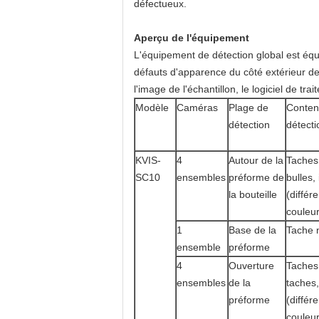
défectueux.
Aperçu de l'équipement
L'équipement de détection global est équ
défauts d'apparence du côté extérieur de 
l'image de l'échantillon, le logiciel de t
Modèle
Caméras
Plage de
Conten
détection
détecti
KVIS-
4
Autour de la
Taches 
SC10
ensembles
préforme de
bulles,
la bouteille
(différ
couleur
1
Base de la
Tache n
ensemble
préforme
4
Ouverture
Taches 
ensembles
de la
taches
préforme
(différ
couleur