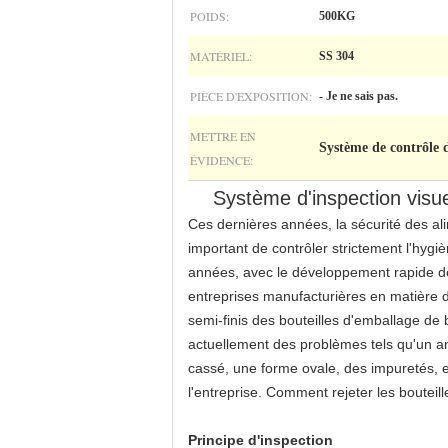
POIDS:
500KG
MATÉRIEL:
SS 304
PIÈCE D'EXPOSITION:
- Je ne sais pas.
METTRE EN
Système de contrôle d
ÉVIDENCE:
Système d'inspection visuel
Ces dernières années, la sécurité des ali
important de contrôler strictement l'hyg
années, avec le développement rapide de 
entreprises manufacturières en matière 
semi-finis des bouteilles d'emballage de
actuellement des problèmes tels qu'un an
cassé, une forme ovale, des impuretés, e
l'entreprise. Comment rejeter les bouteil
Principe d'inspection