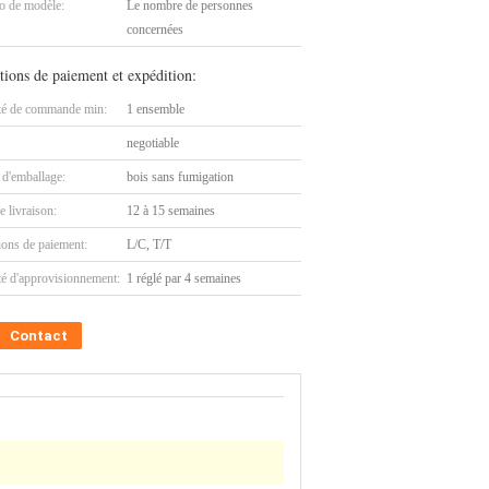
 de modèle:
Le nombre de personnes
concernées
tions de paiement et expédition:
té de commande min:
1 ensemble
negotiable
 d'emballage:
bois sans fumigation
e livraison:
12 à 15 semaines
ions de paiement:
L/C, T/T
té d'approvisionnement:
1 réglé par 4 semaines
Contact