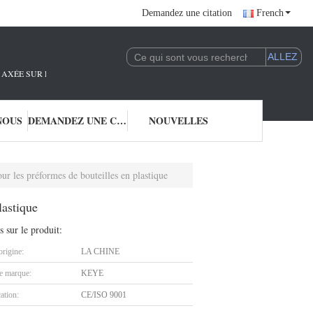
Demandez une citation
French
AXÉE SUR LA R&D ET L'APPLICATION DE LA TECHNOLOGIE DE L'IA.NOUS SO
NOUS
DEMANDEZ UNE CITATION
NOUVELLES
our les préformes de bouteilles en plastique
lastique
s sur le produit:
origine:
LA CHINE
 marque:
KEYE
cation:
CE/ISO 9001