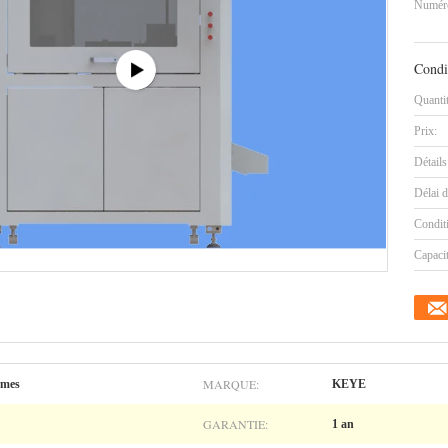
Numéro
Condi
Quanti
Prix:
Détails
Délai d
Condit
Capaci
MARQUE:
rmes
KEYE
GARANTIE:
1 an