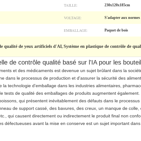
TAILLE:
230x120x185cm
VOLTAGE:
S'adapter aux normes 
EMBALLAGE:
Paquet de bois
e qualité de yeux artificiels d'AI
Système en plastique de contrôle de quali
,
le de contrôle qualité basé sur l'IA pour les boute
ments et des médicaments est devenue un sujet brûlant dans la société 
iène dans le processus de production et d'assurer la sécurité des alim
la technologie d'emballage dans les industries alimentaires, pharmace
de tests de qualité des emballages de produits augmentent également.
 boissons, qui présentent inévitablement des défauts dans le processu
neau de support cassé, des bavures, des creux, un manque de colle, des
tc., qui causent directement ou indirectement le produit final non con
les défectueuses avant la mise en conserve est un sujet important dans 