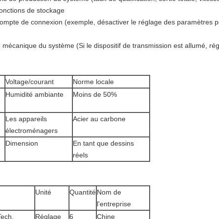
 fonctions de stockage
compte de connexion (exemple, désactiver le réglage des paramètres pou
 mécanique du système (Si le dispositif de transmission est allumé, régl
Voltage/courant
Norme locale
Humidité ambiante
Moins de 50%
Les appareils
Acier au carbone
électroménagers
Dimension
En tant que dessins
réels
Unité
Quantité
Nom de
l'entreprise
Tech.
Réglage
6
Chine