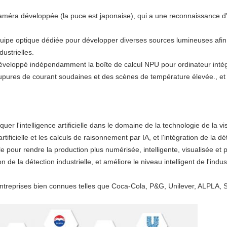
améra développée (la puce est japonaise), qui a une reconnaissance d'i
ipe optique dédiée pour développer diverses sources lumineuses afin 
ustrielles.
veloppé indépendamment la boîte de calcul NPU pour ordinateur intégré
coupures de courant soudaines et des scènes de température élevée., et
er l'intelligence artificielle dans le domaine de la technologie de la
tificielle et les calculs de raisonnement par IA, et l'intégration de la dé
elle pour rendre la production plus numérisée, intelligente, visualisée e
on de la détection industrielle, et améliore le niveau intelligent de l'indu
ntreprises bien connues telles que Coca-Cola, P&G, Unilever, ALPLA, Shr