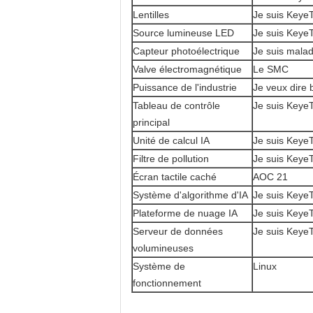
Lentilles
Je suis Keye
Source lumineuse LED
Je suis Keye
Capteur photoélectrique
Je suis malad
Valve électromagnétique
Le SMC
Puissance de l'industrie
Je veux dire 
Tableau de contrôle
Je suis Keye
principal
Unité de calcul IA
Je suis Keye
Filtre de pollution
Je suis Keye
Écran tactile caché
AOC 21
Système d'algorithme d'IA
Je suis Keye
Plateforme de nuage IA
Je suis Keye
Serveur de données
Je suis Keye
volumineuses
Système de
Linux
fonctionnement