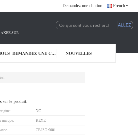
Demandez une citation
French
AXÉE SUR LA R&D ET L'APPLICATION DE LA TECHNOLOGIE DE L'IA.NOUS SO
NOUS
DEMANDEZ UNE CITATION
NOUVELLES
éel
s sur le produit:
origine:
NC
 marque:
KEYE
cation:
CE/ISO 9001