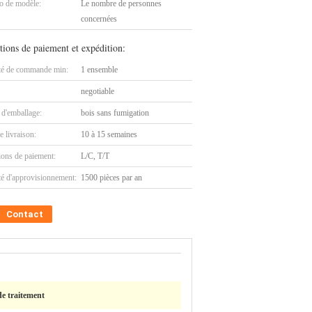
 de modèle:
Le nombre de personnes
concernées
tions de paiement et expédition:
té de commande min:
1 ensemble
negotiable
 d'emballage:
bois sans fumigation
e livraison:
10 à 15 semaines
ions de paiement:
L/C, T/T
té d'approvisionnement:
1500 pièces par an
Contact
de traitement