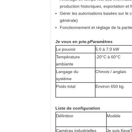
production historiques, exportation et
Gérer les autorisations basées sur le 
générale)
Fonctionnement et réglage de la partie
Je vous en prie.
p
Paramètres
Le pouvoir
5.0 à 7.0 kW
Température
-20°C à 60°C
ambiante
Langage du
Chinois / anglais
système
Poids total
Environ 650 kg.
Liste de configuration
Définition
Modèle
Caméras industrielles
Je suis Keye