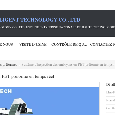
LIGENT TECHNOLOGY CO., LTD
OLOGY CO., LTD. EST UNE ENTREPRISE NATIONALE DE HAUTE TECHNOLOGIE 
DE NOUS
VISITE D'USINE
CONTRÔLE DE QUALITÉ
CONTACTEZ-
es préformes
Système d'inspection des embryons en PET préformé en temps r
n PET préformé en temps réel
Détail
Lieu d'
Nom de
Certifi