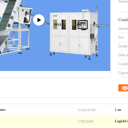
Numéro
Condi
Quanti
Prix:
Détails
Délai d
Condit
Capaci
GARANTIE:
rmes
1 an
UTILISER:
Logiciel 