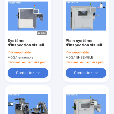
Système
Plein système
d'inspection visuelle
d'inspection visuelle
vide de bouteille de
automatisé pour les
Prix:
negotiable
Prix:
negotiable
petit volume avec la
bouteilles
MOQ:
1 ensemble
MOQ:
1 ENSEMBLE
conception de pièce
pharmaceutiques
de transmission
Trouvez les derniers prix
Trouvez les derniers prix
Contactez
Contactez
Maison
Produits
Au sujet de nous