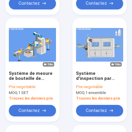
Contactez
Contactez
Système de mesure
Système
de bouteille de
d'inspection par
qualité de haute
caméra pour les
Prix:
negotiable
Prix:
negotiable
catégorie avec
récipients et les
MOQ:
1 SET
MOQ:
1 ensemble
l'exactitude 99,5%
bouteilles en
d'inspection
plastique
Trouvez les derniers prix
Trouvez les derniers prix
Contactez
Contactez