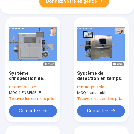
Donnez votre exigence
Système
Système de
d'inspection de
détection en temps
bouteille de Yakult de
réel pour des défauts
Prix:
negotiable
Prix:
negotiable
laiterie pour la
de surface de
MOQ:
1 ENSEMBLE
MOQ:
1 ensemble
détection
bouteille basés sur la
d'emballage
vision par ordinateur
Trouvez les derniers prix
Trouvez les derniers prix
défectueux
Contactez
Contactez