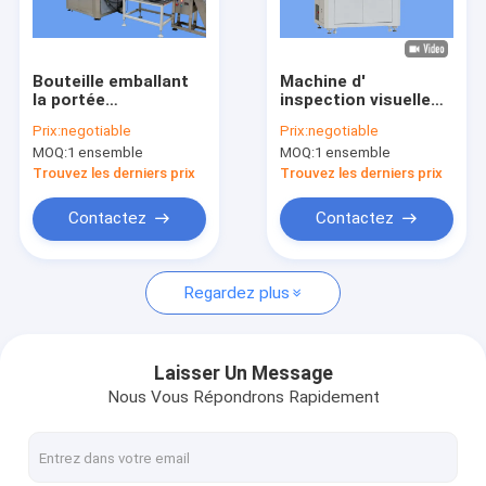
Visite d'usine
Contrôle de qualité
Bouteille emballant
Machine d'
la portée
inspection visuelle
Contactez-nous
d'inspection de
par caméra OEM pour
Prix:
negotiable
Prix:
negotiable
caméra de système
bouteilles vides en
MOQ:
1 ensemble
MOQ:
1 ensemble
d'inspection visuelle
plastique
Nouvelles
largement
Trouvez les derniers prix
Trouvez les derniers prix
Demandez une citation
Contactez
Contactez
Regardez plus
Machine d'inspection des bouteilles
Machine d'inspection du plafond
Laisser Un Message
Nous Vous Répondrons Rapidement
Machine d'inspection des préformes
Machine d'inspection IML