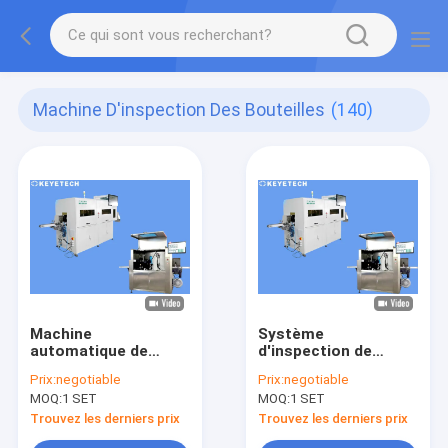
Machine D'inspection Des Bouteilles
(140)
Machine
Système
automatique de
d'inspection de
détecteur de défaut
bouteille d'écran
Prix:
negotiable
Prix:
negotiable
de surface de
tactile avec le taux
MOQ:
1 SET
MOQ:
1 SET
système
≤0.5% de rejet
d'inspection de la
Trouvez les derniers prix
Trouvez les derniers prix
bouteille 500Kg