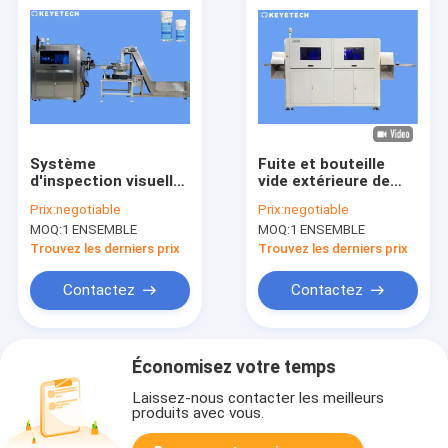
Système
Fuite et bouteille
d'inspection visuelle
vide extérieure de
de haute précision
système de
Prix:
negotiable
Prix:
negotiable
pour les bouteilles
détection AOI
MOQ:
1 ENSEMBLE
MOQ:
1 ENSEMBLE
pharmaceutiques
Machine For 2L
Trouvez les derniers prix
Trouvez les derniers prix
Contactez
Contactez
Économisez votre temps
Laissez-nous contacter les meilleurs
produits avec vous.