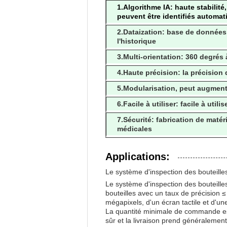
1.Algorithme IA: haute stabilité
peuvent être identifiés automa
2.Dataization: base de données
l'historique
3.Multi-orientation: 360 degrés à
4.Haute précision: la précision 
5.Modularisation, peut augmente
6.Facile à utiliser: facile à utilis
7.Sécurité: fabrication de maté
médicales
Applications:
Le système d'inspection des bouteill
Le système d'inspection des bouteilles
bouteilles avec un taux de précision
mégapixels, d'un écran tactile et d'u
La quantité minimale de commande est
sûr et la livraison prend généralement