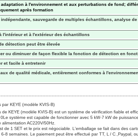
, adaptation à l'environnement et aux perturbations de fond; diffé
tiquement après formation
 indépendante, sauvegarde de multiples échantillons, analyse de
 l'intérieur et à l'extérieur des échantillons
de détection peut être élevée
r ou diminuer de façon flexible la fonction de détection en fonct
er et facile à entretenir
riaux de qualité médicale, entièrement conformes à l'environneme
es par KEYE (modèle KVIS-B)
 de KEYE (modèle KVIS-B) est un système de vérification fiable et effic
 ≤ 0Le système est capable de fonctionner avec 5 kW-7 kW de puissanc
ne alimentation AC220V/50Hz.
 de 1 SET et le prix est négociable. L'emballage se fait dans des cart
 6-8 semaines. Le paiement peut être effectué par TT, L / C.,Paypal, ou 