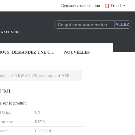
Demandez une citation
French
AXÉE SUR LA R&D ET L'APPLICATION DE LA TECHNOLOGIE DE L'IA.NOUS SO
NOUS
DEMANDEZ UNE CITATION
NOUVELLES
énergie de 5 kW à 7 kW avec support HMI
t HMI
s sur le produit:
f Origin:
CN
 marque:
KEYE
cation:
CE/ISO/UL