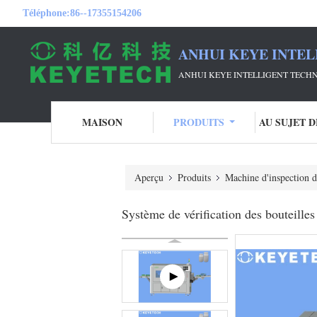
Téléphone:
86--17355154206
ANHUI KEYE INTEL
ANHUI KEYE INTELLIGENT TECHN
MAISON
PRODUITS
AU SUJET 
Aperçu
Produits
Machine d'inspection d
Système de vérification des bouteill