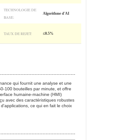
TECHNOLOGIE DE
Algorithme d'AI
BASE:
TAUX DE REJET:
≤0.5%
mance qui fournit une analyse et une
60-100 bouteilles par minute, et offre
nterface humaine-machine (HMI)
onçu avec des caractéristiques robustes
'applications, ce qui en fait le choix