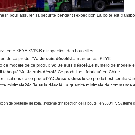
ésif pour assurer sa sécurité pendant l'expédition.La boîte est transpor
système KEYE KVIS-B d'inspection des bouteilles
que de ce produit?
A: Je suis désolé.
La marque est KEYE.
o de modèle de ce produit?
A: Je suis désolé.
Le numéro de modèle e
il fabriqué?
A: Je suis désolé.
Ce produit est fabriqué en Chine.
ertifications de ce produit?
A: Je suis désolé.
Ce produit est certifié C
ntité minimale?
A: Je suis désolé.
La quantité minimale de commande e
,
,
ction de bouteille de kola
système d'inspection de la bouteille 9600/Hr
Système d'