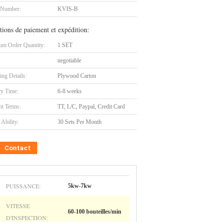
 Number:
KVIS-B
tions de paiement et expédition:
m Order Quantity:
1 SET
negotiable
ing Details:
Plywood Carton
ry Time:
6-8 weeks
t Terms:
TT, L/C, Paypal, Credit Card
Ability:
30 Sets Per Month
Contact
PUISSANCE:
5kw-7kw
VITESSE
60-100 bouteilles/min
D'INSPECTION: