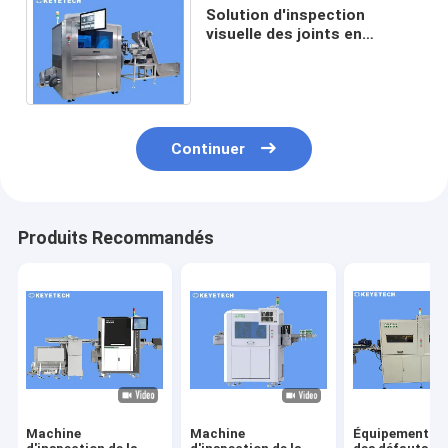
Solution d'inspection
visuelle des joints en
caoutchouc plastique AOI
pour les fabricants
industriels
Continuer
Produits Recommandés
Machine
Machine
Équipement de 