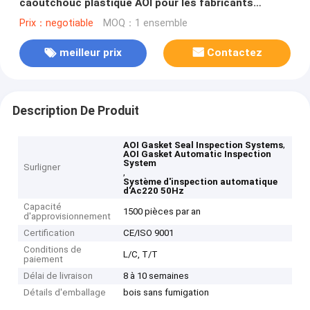
caoutchouc plastique AOI pour les fabricants
industriels
Prix：negotiable
MOQ：1 ensemble
meilleur prix
Contactez
Description De Produit
,
AOI Gasket Seal Inspection Systems
AOI Gasket Automatic Inspection
System
Surligner
,
Système d'inspection automatique
d'Ac220 50Hz
Capacité
1500 pièces par an
d'approvisionnement
Certification
CE/ISO 9001
Conditions de
L/C, T/T
paiement
Délai de livraison
8 à 10 semaines
Détails d'emballage
bois sans fumigation