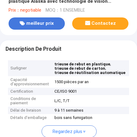
plastique Alaska avec technologie de vision
artificielle
Prix：negotiable
MOQ：1 ENSEMBLE
meilleur prix
Contactez
Description De Produit
,
trieuse de rebut en plastique
Surligner
,
trieuse de rebut de carton
trieuse de réutilisation automatique
Capacité
1500 pièces par an
d'approvisionnement
Certification
CE/ISO 9001
Conditions de
L/C, T/T
paiement
Délai de livraison
9 à 11 semaines
Détails d'emballage
bois sans fumigation
Regardez plus