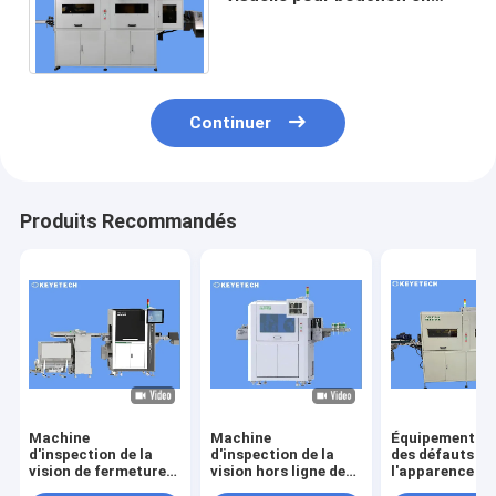
plastique Alaska avec
technologie de vision
artificielle
Continuer
Produits Recommandés
Machine
Machine
Équipement de 
d'inspection de la
d'inspection de la
des défauts de
vision de fermeture
vision hors ligne de
l'apparence de
de la capuche de CR
l'hélicoptère à
coupe de mesu