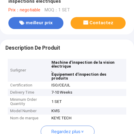
inspections électriques
Prix：negotiable
MOQ：1 SET
meilleur prix
Contactez
Description De Produit
Machine d'inspection de la vision
électrique
Surligner
,
Équipement d'inspection des
produits
Certification
ISO/CE/UL
Delivery Time
7-10 Weeks
Minimum Order
1 SET
Quantity
Model Number
KVIS
Nom de marque
KEYE TECH
Regardez plus