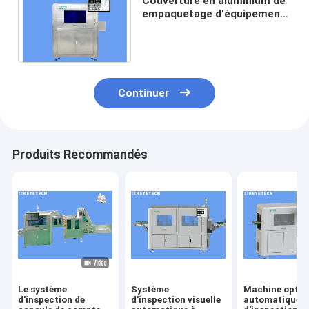
Couverture en aluminium de
empaquetage d'équipement
d'inspection de couvercle de
vin de boisson
Continuer
Produits Recommandés
Le système
Système
Machine optiq
d'inspection de
d'inspection visuelle
automatique