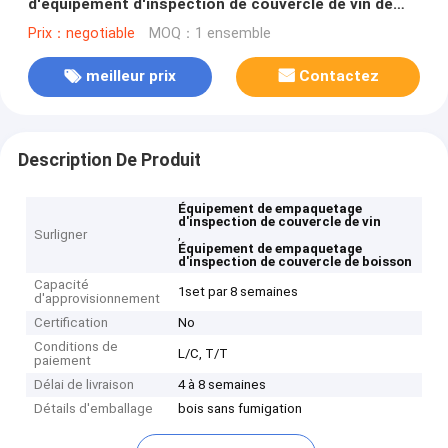
d'équipement d'inspection de couvercle de vin de
boisson
Prix：negotiable
MOQ：1 ensemble
meilleur prix
Contactez
Description De Produit
Équipement de empaquetage
d'inspection de couvercle de vin
Surligner
,
Équipement de empaquetage
d'inspection de couvercle de boisson
Capacité
1set par 8 semaines
d'approvisionnement
Certification
No
Conditions de
L/C, T/T
paiement
Délai de livraison
4 à 8 semaines
Détails d'emballage
bois sans fumigation