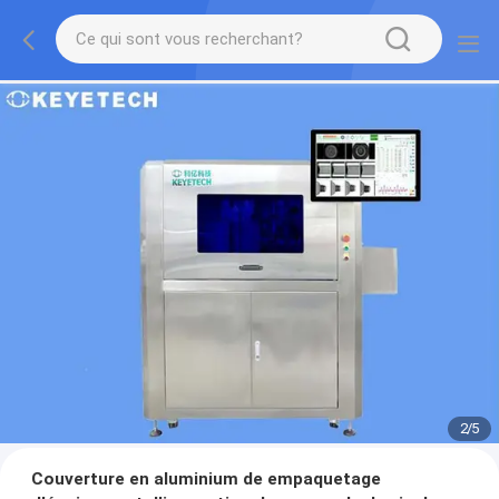
2
/
5
Couverture en aluminium de empaquetage