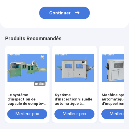
Continuer
Produits Recommandés
Le système
Système
Machine optiq
d'inspection de
d'inspection visuelle
automatique
capsule de compte-
automatique à
d'inspection p
gouttes d'oeil
grande vitesse pour
détection de d
déserte le détecteur
le contrôle de qualité
de surface de
Meilleur prix
Meilleur prix
Meilleur p
pour le
d'image
produit
conditionnement en
plastique