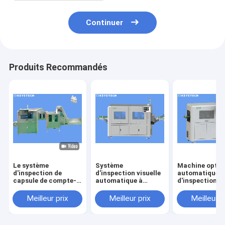
Continuer
Produits Recommandés
Le système
Système
Machine optiq
d'inspection de
d'inspection visuelle
automatique
capsule de compte-
automatique à
d'inspection p
gouttes d'oeil
grande vitesse pour
détection de d
déserte le détecteur
le contrôle de qualité
de surface de
Meilleur prix
Meilleur prix
Meilleur p
pour le
d'image
produit
conditionnement en
plastique