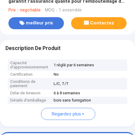
garantit l'assurance qualité pour l'embouteillage du
lait
Prix：negotiable
MOQ：1 ensemble
meilleur prix
Contactez
Description De Produit
Capacité
1 réglé par 6 semaines
d'approvisionnement
Certification
No
Conditions de
L/C, T/T
paiement
Délai de livraison
6 à 8 semaines
Détails d'emballage
bois sans fumigation
Regardez plus