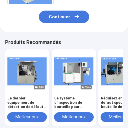
Continuer
Produits Recommandés
Le dernier
Le système
Réduisez en sir
équipement de
d'inspection de
défaut spécial
détection de défaut
bouteille pour
bouteille de B
de bouteille brune
l'emballage 240 de
détectant
basé sur un
lait par OEM
l'équipement p
Meilleur prix
Meilleur prix
Meilleur p
algorithme Al
minuscule acceptent
garantie de 1 