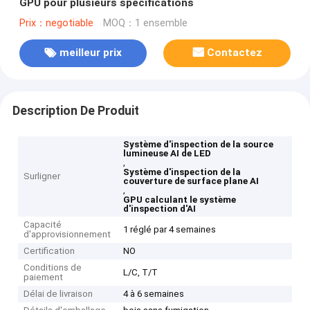
GPU pour plusieurs spécifications
Prix：negotiable
MOQ：1 ensemble
meilleur prix
Contactez
Description De Produit
Système d'inspection de la source
lumineuse AI de LED
,
Système d'inspection de la
Surligner
couverture de surface plane AI
,
GPU calculant le système
d'inspection d'AI
Capacité
1 réglé par 4 semaines
d'approvisionnement
Certification
NO
Conditions de
L/C, T/T
paiement
Délai de livraison
4 à 6 semaines