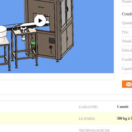
Numéro
Condi
Quanti
Prix:
Détails
Délai d
Condit
Capaci
GARANTIE:
1 année
LE POIDS:
300 kg à 
TECHNOLOGIE DE