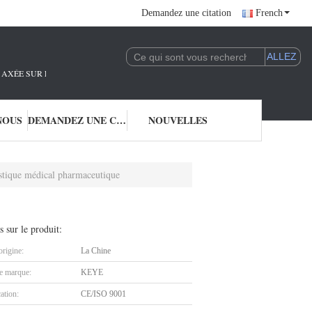
Demandez une citation
French
AXÉE SUR LA R&D ET L'APPLICATION DE LA TECHNOLOGIE DE L'IA.NOUS SO
NOUS
DEMANDEZ UNE CITATION
NOUVELLES
lastique médical pharmaceutique
s sur le produit:
origine:
La Chine
 marque:
KEYE
cation:
CE/ISO 9001