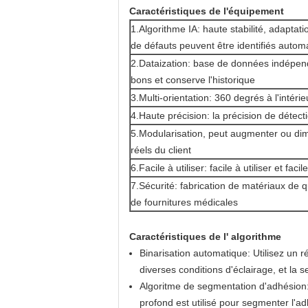
Caractéristiques de l'équipement
1.Algorithme IA: haute stabilité, adaptat
de défauts peuvent être identifiés auto
2.Dataization: base de données indépend
bons et conserve l'historique
3.Multi-orientation: 360 degrés à l'intérie
4.Haute précision: la précision de détect
5.Modularisation, peut augmenter ou dimi
réels du client
6.Facile à utiliser: facile à utiliser et faci
7.Sécurité: fabrication de matériaux de 
de fournitures médicales
Caractéristiques de l' algorithme
Binarisation automatique: Utilisez un r
diverses conditions d'éclairage, et la 
Algoritme de segmentation d'adhésion
profond est utilisé pour segmenter l'a