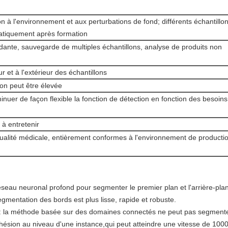
ion à l'environnement et aux perturbations de fond; différents échantillo
matiquement après formation
ante, sauvegarde de multiples échantillons, analyse de produits non
ur et à l'extérieur des échantillons
ion peut être élevée
nuer de façon flexible la fonction de détection en fonction des besoins
le à entretenir
qualité médicale, entièrement conformes à l'environnement de producti
éseau neuronal profond pour segmenter le premier plan et l'arrière-plan 
segmentation des bords est plus lisse, rapide et robuste.
: la méthode basée sur des domaines connectés ne peut pas segmente
dhésion au niveau d'une instance,qui peut atteindre une vitesse de 1000