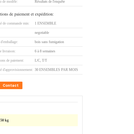
 de modèle:
Résultats de l'enquête
tions de paiement et expédition:
té de commande min:
1 ENSEMBLE
negotiable
 d'emballage:
bois sans fumigation
e livraison:
6 à 8 semaines
ions de paiement:
L/C, T/T
té d'approvisionnement:
30 ENSEMBLES PAR MOIS
Contact
550 kg