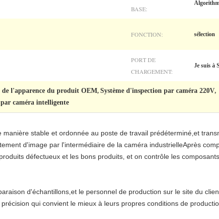
Algorithm
BASE:
FONCTION:
sélection
PORT DE
Je suis à
CHARGEMENT:
n de l'apparence du produit OEM
Système d'inspection par caméra 220V
,
,
par caméra intelligente
e manière stable et ordonnée au poste de travail prédéterminé,et trans
aitement d'image par l'intermédiaire de la caméra industrielleAprès com
 produits défectueux et les bons produits, et on contrôle les composa
raison d'échantillons,et le personnel de production sur le site du clien
récision qui convient le mieux à leurs propres conditions de production