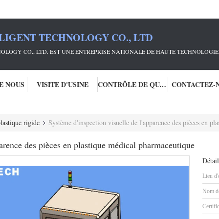
LIGENT TECHNOLOGY CO., LTD
OLOGY CO., LTD. EST UNE ENTREPRISE NATIONALE DE HAUTE TECHNOLOGIE 
DE NOUS
VISITE D'USINE
CONTRÔLE DE QUALITÉ
CONTACTEZ-
lastique rigide
Système d'inspection visuelle de l'apparence des pièces en p
parence des pièces en plastique médical pharmaceutique
Détail
Lieu d'
Nom de
Certifi