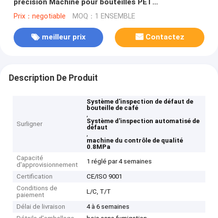
précision Machine pour bouteilles PET
transparentes
Prix：negotiable
MOQ：1 ENSEMBLE
meilleur prix
Contactez
Description De Produit
Système d'inspection de défaut de
bouteille de café
,
Système d'inspection automatisé de
Surligner
défaut
,
machine du contrôle de qualité
0.8MPa
Capacité
1 réglé par 4 semaines
d'approvisionnement
Certification
CE/ISO 9001
Conditions de
L/C, T/T
paiement
Délai de livraison
4 à 6 semaines