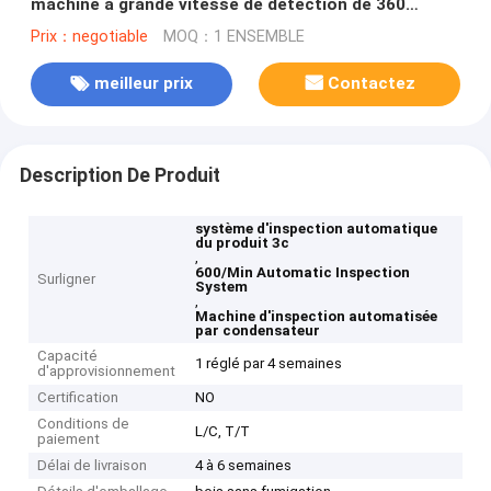
machine à grande vitesse de détection de 360
degrés
Prix：negotiable
MOQ：1 ENSEMBLE
meilleur prix
Contactez
Description De Produit
système d'inspection automatique
du produit 3c
,
600/Min Automatic Inspection
Surligner
System
,
Machine d'inspection automatisée
par condensateur
Capacité
1 réglé par 4 semaines
d'approvisionnement
Certification
NO
Conditions de
L/C, T/T
paiement
Délai de livraison
4 à 6 semaines