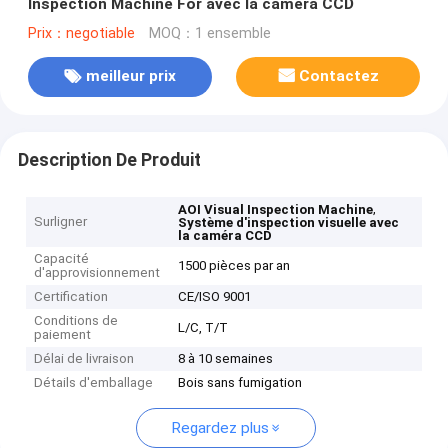
Inspection Machine For avec la caméra CCD
Prix：negotiable
MOQ：1 ensemble
meilleur prix
Contactez
Description De Produit
,
AOI Visual Inspection Machine
Surligner
Système d'inspection visuelle avec
la caméra CCD
Capacité
1500 pièces par an
d'approvisionnement
Certification
CE/ISO 9001
Conditions de
L/C, T/T
paiement
Délai de livraison
8 à 10 semaines
Détails d'emballage
Bois sans fumigation
Regardez plus