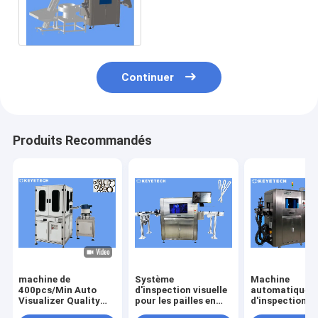
Inspection Machine For
avec la caméra CCD
Continuer
Produits Recommandés
machine de
Système
Machine
400pcs/Min Auto
d'inspection visuelle
automatique
Visualizer Quality
pour les pailles en
d'inspection de
Inspection pour
papier d'emballage
vision pour vér