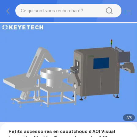
2
/
3
Petits accessoires en caoutchouc d'AOI Visual