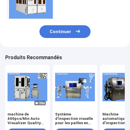
d'électrode négative positive
de batterie Li-ion de cylindre
Continuer
Produits Recommandés
machine de
Système
Machine
400pcs/Min Auto
d'inspection visuelle
automatique
Visualizer Quality
pour les pailles en
d'inspection de
Inspection pour
papier d'emballage
vision pour vér