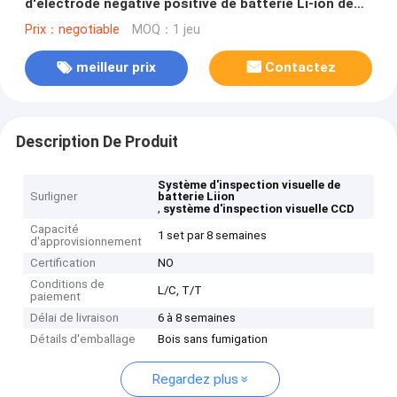
d'électrode négative positive de batterie Li-ion de
cylindre
Prix：negotiable
MOQ：1 jeu
meilleur prix
Contactez
Description De Produit
Système d'inspection visuelle de
Surligner
batterie Liion
,
système d'inspection visuelle CCD
Capacité
1 set par 8 semaines
d'approvisionnement
Certification
NO
Conditions de
L/C, T/T
paiement
Délai de livraison
6 à 8 semaines
Détails d'emballage
Bois sans fumigation
Regardez plus