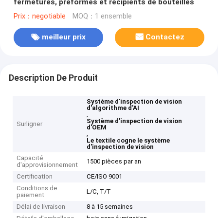
fermetures, préformes et récipients de bouteilles
Prix：negotiable
MOQ：1 ensemble
meilleur prix
Contactez
Description De Produit
Système d'inspection de vision
d'algorithme d'AI
,
Système d'inspection de vision
Surligner
d'OEM
,
Le textile cogne le système
d'inspection de vision
Capacité
1500 pièces par an
d'approvisionnement
Certification
CE/ISO 9001
Conditions de
L/C, T/T
paiement
Délai de livraison
8 à 15 semaines