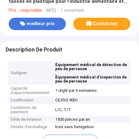
tasses en plastique pour l'industrie alimentaire et
des boissons
Prix：negotiable
MOQ：1 ensemble
meilleur prix
Contactez
Description De Produit
Équipement médical de détection de
peu de perceuse
Surligner
,
Équipement médical d'inspection de
peu de perceuse
Capacité
1 réglé par 6 semaines
d'approvisionnement
Certification
CE/ISO 9001
Conditions de
L/C, T/T
paiement
Délai de livraison
1500 pièces par an
Détails d'emballage
bois sans fumigation