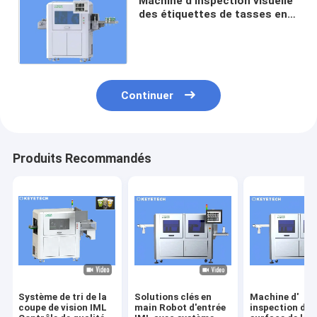
Machine d'inspection visuelle
des étiquettes de tasses en
plastique pour l'industrie
alimentaire et des boissons
Continuer
Produits Recommandés
Système de tri de la
Solutions clés en
Machine d'
coupe de vision IML
main Robot d'entrée
inspection de l