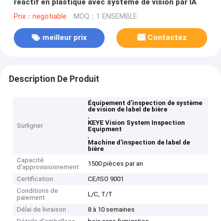
réactif en plastique avec système de vision par IA
Prix：negotiable
MOQ：1 ENSEMBLE
meilleur prix
Contactez
Description De Produit
Équipement d'inspection de système
de vision de label de bière
,
KEYE Vision System Inspection
Surligner
Equipment
,
Machine d'inspection de label de
bière
Capacité
1500 pièces par an
d'approvisionnement
Certification
CE/ISO 9001
Conditions de
L/C, T/T
paiement
Délai de livraison
8 à 10 semaines