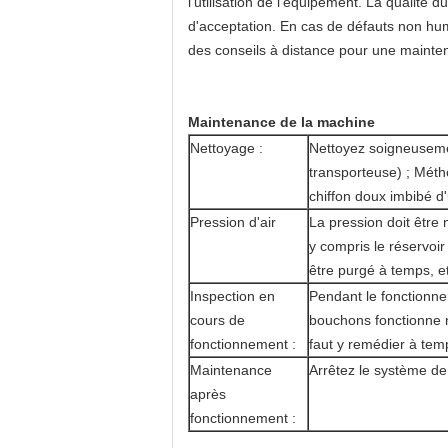
l'utilisation de l'équipement. La qualité 
d'acceptation. En cas de défauts non hum
des conseils à distance pour une mainten
Maintenance de la machine
Nettoyage :
Nettoyez soigneusemen
transporteuse) ; Méth
chiffon doux imbibé d
Pression d'air
La pression doit être
y compris le réservoir 
être purgé à temps, et
Inspection en
Pendant le fonctionne
cours de
bouchons fonctionne n
fonctionnement :
faut y remédier à tem
Maintenance
Arrêtez le système d
après
fonctionnement :