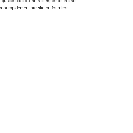
de qualité est de 1 an à compter de la date
ont rapidement sur site ou fourniront