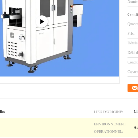
Numéro
Condi
Quanti
Prix:
Détails
Délai d
Condit
Capaci
LIEU D'ORIGINE:
lles
Ch
ENVIRONNEMENT
At
OPÉRATIONNEL: