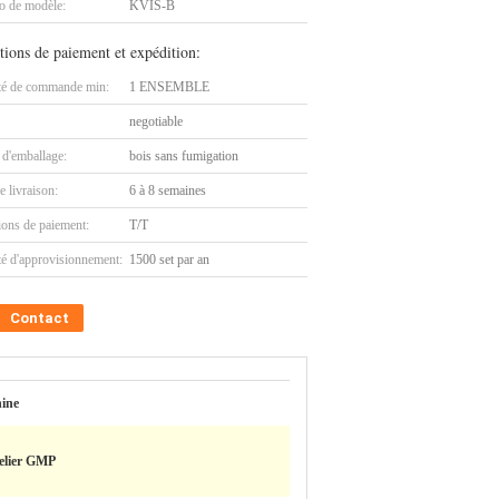
 de modèle:
KVIS-B
tions de paiement et expédition:
té de commande min:
1 ENSEMBLE
negotiable
 d'emballage:
bois sans fumigation
e livraison:
6 à 8 semaines
ions de paiement:
T/T
té d'approvisionnement:
1500 set par an
Contact
ine
elier GMP