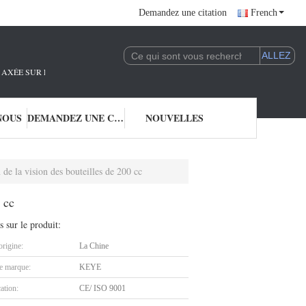
Demandez une citation
French
AXÉE SUR LA R&D ET L'APPLICATION DE LA TECHNOLOGIE DE L'IA.NOUS SO
NOUS
DEMANDEZ UNE CITATION
NOUVELLES
 de la vision des bouteilles de 200 cc
 cc
s sur le produit:
origine:
La Chine
 marque:
KEYE
cation:
CE/ ISO 9001