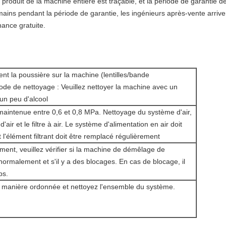
du produit de la machine entière est traçable, et la période de garantie 
ains pendant la période de garantie, les ingénieurs après-vente arriver
ance gratuite.
t la poussière sur la machine (lentilles/bande
ode de nettoyage : Veuillez nettoyer la machine avec un
'un peu d'alcool
 maintenue entre 0,6 et 0,8 MPa. Nettoyage du système d'air,
d'air et le filtre à air. Le système d'alimentation en air doit
 l'élément filtrant doit être remplacé régulièrement
ment, veuillez vérifier si la machine de démêlage de
ormalement et s'il y a des blocages. En cas de blocage, il
ps.
e manière ordonnée et nettoyez l'ensemble du système.